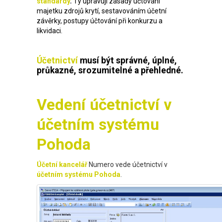
standardy
.
Ty upravují zásady účtování
majetku zdrojů krytí, sestavováním účetní
závěrky, postupy účtování při konkurzu a
likvidaci.
Účetnictví
musí být správné, úplné,
průkazné, srozumitelné a přehledné.
Vedení účetnictví v
účetním systému
Pohoda
Účetní kancelář
Numero vede účetnictví v
účetním systému Pohoda
.