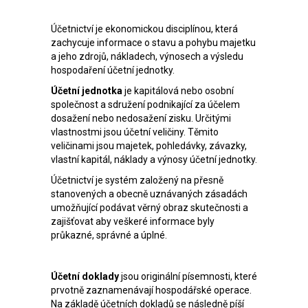
Účetnictví je ekonomickou disciplínou, která
zachycuje informace o stavu a pohybu majetku
a jeho zdrojů, nákladech, výnosech a výsledu
hospodaření účetní jednotky.
Účetní jednotka
je kapitálová nebo osobní
společnost a sdružení podnikající za účelem
dosažení nebo nedosažení zisku. Určitými
vlastnostmi jsou účetní veličiny. Těmito
veličinami jsou majetek, pohledávky, závazky,
vlastní kapitál, náklady a výnosy účetní jednotky.
Účetnictví je systém založený na přesně
stanovených a obecně uznávaných zásadách
umožňující podávat věrný obraz skutečnosti a
zajišťovat aby veškeré informace byly
průkazné, správné a úplné.
Účetní doklady
jsou originální písemnosti, které
prvotně zaznamenávají hospodářské operace.
Na základě účetních dokladů se následně píší