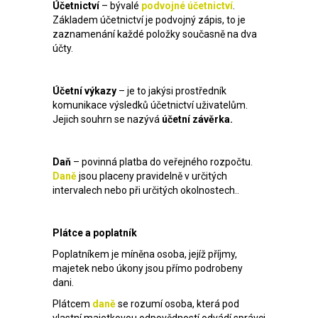
Účetnictví
– bývalé
podvojné účetnictví
.
Základem účetnictví je podvojný zápis, to je
zaznamenání každé položky současně na dva
účty.
Účetní výkazy
– je to jakýsi prostředník
komunikace výsledků účetnictví uživatelům.
Jejich souhrn se nazývá
účetní závěrka.
Daň
– povinná platba do veřejného rozpočtu.
Daně
jsou placeny pravidelně v určitých
intervalech nebo při určitých okolnostech..
Plátce a poplatník
Poplatníkem je míněna osoba, jejíž příjmy,
majetek nebo úkony jsou přímo podrobeny
dani.
Plátcem
daně
se rozumí osoba, která pod