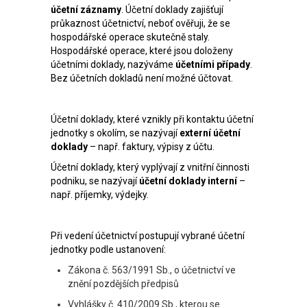
účetní záznamy
. Účetní doklady zajišťují
průkaznost účetnictví, neboť ověřuji, že se
hospodářské operace skutečně staly.
Hospodářské operace, které jsou doloženy
účetními doklady, nazýváme
účetními případy
.
Bez účetních dokladů není možné účtovat.
Účetní doklady, které vznikly při kontaktu účetní
jednotky s okolím, se nazývají
externí účetní
doklady
– např. faktury, výpisy z účtu.
Účetní doklady, který vyplývají z vnitřní činnosti
podniku, se nazývají
účetní doklady interní
–
např. příjemky, výdejky.
Při vedení účetnictví postupují vybrané účetní
jednotky podle ustanovení:
Zákona č. 563/1991 Sb., o účetnictví ve
znění pozdějších předpisů
Vyhlášky č. 410/2009 Sb., kterou se