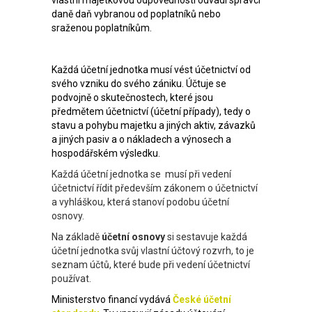
vlastní majetkovou odpovědností odvádí správci
daně daň vybranou od poplatníků nebo
sraženou poplatníkům.
Každá účetní jednotka musí vést účetnictví od
svého vzniku do svého zániku. Účtuje se
podvojně o skutečnostech, které jsou
předmětem účetnictví (účetní případy), tedy o
stavu a pohybu majetku a jiných aktiv, závazků
a jiných pasiv a o nákladech a výnosech a
hospodářském výsledku.
Každá účetní jednotka se musí při vedení
účetnictví řídit především zákonem o účetnictví
a vyhláškou, která stanoví podobu účetní
osnovy.
Na základě
účetní osnovy
si sestavuje každá
účetní jednotka svůj vlastní účtový rozvrh, to je
seznam účtů, které bude při vedení účetnictví
používat.
Ministerstvo financí vydává
České účetní