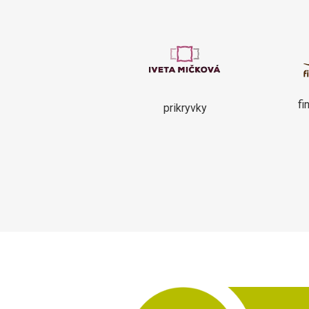
fi
prikryvky
Kukabara