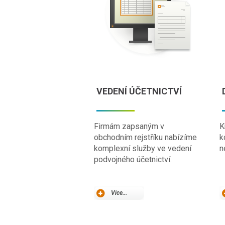
VEDENÍ ÚČETNICTVÍ
Firmám zapsaným v
K
obchodním rejstříku nabízíme
k
komplexní služby ve vedení
n
podvojného účetnictví.
Více...