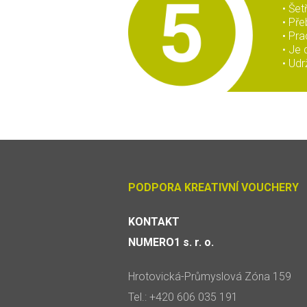
• Šet
• Př
• Pra
• Je 
• Udr
PODPORA KREATIVNÍ VOUCHERY
KONTAKT
NUMERO1 s. r. o.
Hrotovická-Průmyslová Zóna 159
Tel.: +420 606 035 191