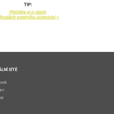
TIP:
Přečtěte si o všech
ýhodách
externího účetnictví >
LNÍ SÍTĚ
book
e+
be