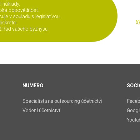
ří náklady.
ebírá odpovědnost.
cuje v souladu s legislativou.
v
diskrétní.
ží řád vašeho byznysu.
NUMERO
SOCIÁ
Specialista na outsourcing účetnictví
Face
Vedení účetnictví
Googl
Youtu