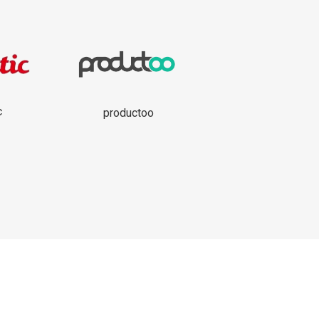
c
productoo
itica