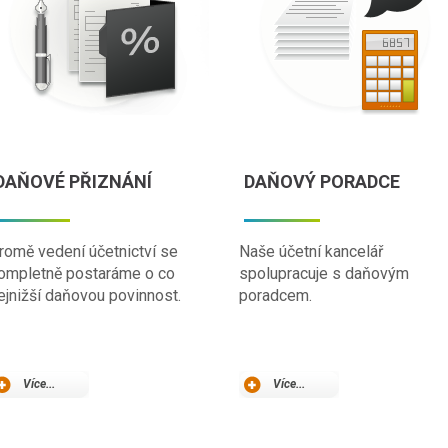
DAŇOVÉ PŘIZNÁNÍ
DAŇOVÝ PORADCE
romě vedení účetnictví se
Naše účetní kancelář
ompletně postaráme o co
spolupracuje s daňovým
ejnižší daňovou povinnost.
poradcem.
Více...
Více...