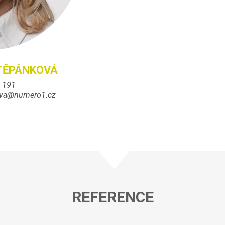
ŠTĚPÁNKOVÁ
5 191
rova@numero1.cz
REFERENCE