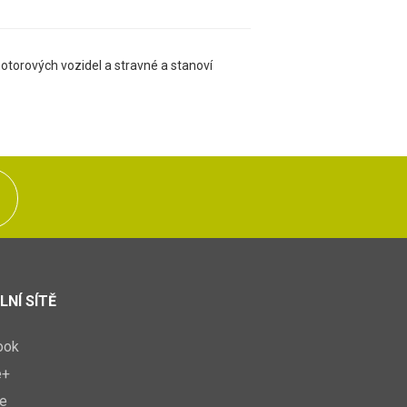
otorových vozidel a stravné a stanoví
LNÍ SÍTĚ
ook
e+
e