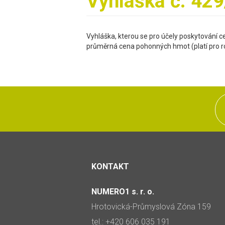
Vyhláška č. 42
Vyhláška, kterou se pro účely poskytování c
průměrná cena pohonných hmot (platí pro r
KONTAKT
NUMERO1 s. r. o.
Hrotovická-Průmyslová Zóna 159
tel.: +420 606 035 191