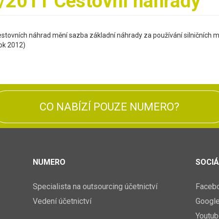
9/2011 Cestovní náhrady
estovních náhrad mění sazba základní náhrady za používání silničních m
ok 2012)
CO NABÍZÍ POUZE NUMERO?
NUMERO
SOCIÁ
Specialista na outsourcing účetnictví
Faceb
Vedení účetnictví
Googl
Youtub