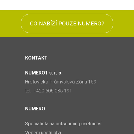
CO NABÍZÍ POUZE NUMERO?
KONTAKT
NUMERO1 s. r. o.
Hrotovická-Průmyslová Zóna 159
tel.: +420 606 035 191
NUMERO
Specialista na outsourcing účetnictví
Vedení účetnictví