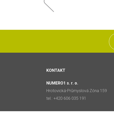
KONTAKT
NUMERO1 s. r. o.
Hrotovická-Průmyslová Zóna 159
tel.: +420 606 035 191