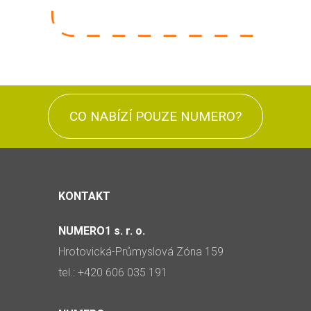
CO NABÍZÍ POUZE NUMERO?
KONTAKT
NUMERO1 s. r. o.
Hrotovická-Průmyslová Zóna 159
tel.: +420 606 035 191