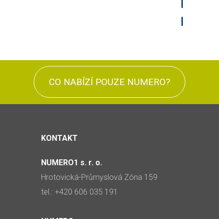
CO NABÍZÍ POUZE NUMERO?
KONTAKT
NUMERO1 s. r. o.
Hrotovická-Průmyslová Zóna 159
tel.: +420 606 035 191