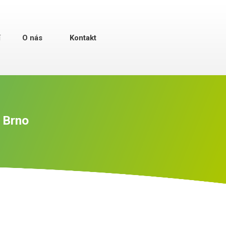
í
O nás
Kontakt
– Brno