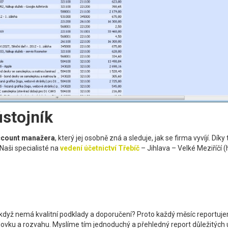
ůstojník
ccount manažera
, který jej osobně zná a sleduje, jak se firma vyvíjí. 
 Naši specialisté na
vedení účetnictví Třebíč
– Jihlava – Velké Meziříčí (h
když nemá kvalitní podklady a doporučení? Proto každý měsíc reportuj
dovku a rozvahu. Myslíme tím jednoduchý a přehledný report důležitých 