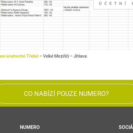
ní účetnictví Třebíč
– Velké Meziříčí – Jihlava.
CO NABÍZÍ POUZE NUMERO?
NUMERO
SOCIÁ