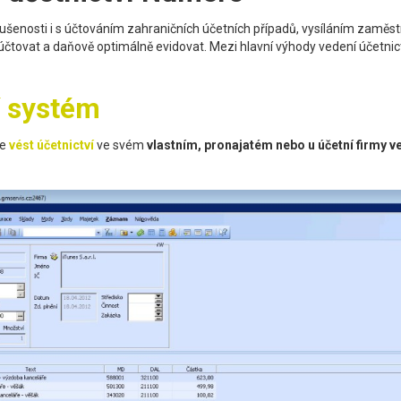
šenosti i s účtováním zahraničních účetních případů, vysíláním zaměst
aúčtovat a daňově optimálně evidovat. Mezi hlavní výhody vedení účetnic
í systém
ce
vést účetnictví
ve svém
vlastním, pronajatém nebo u účetní firmy 